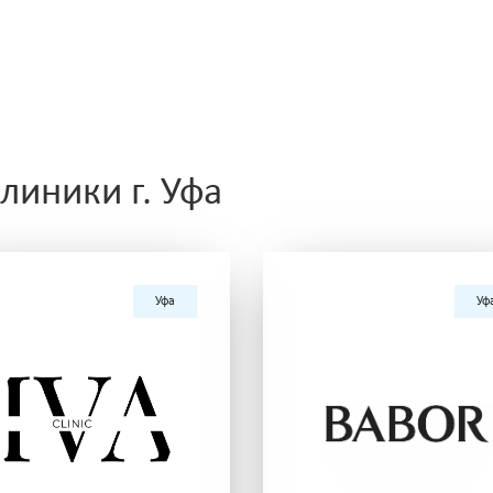
иники г. Уфа
Уфа
Уф