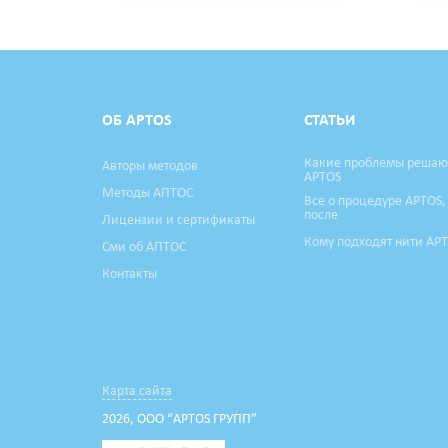
ОБ APTOS
СТАТЬИ
Какие проблемы решаю
Авторы методов
APTOS
Методы АПТОС
Все о процедуре APTOS,
после
Лицензии и сертификаты
Кому подходят нити AP
Сми об АПТОС
Контакты
Карта сайта
2026, ООО “APTOS ГРУПП”