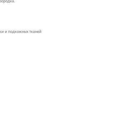
бородка.
жи и подкожных тканей