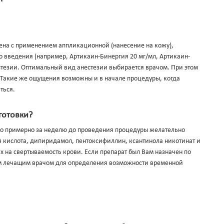
ена с применением аппликационной (нанесение на кожу),
 введения (например, Артикаин-Бинергия 20 мг/мл, Артикаин-
стезии. Оптимальный вид анестезии выбирается врачом. При этом
Такие же ощущения возможны и в начале процедуры, когда
ться.
готовки?
ко примерно за неделю до проведения процедуры желательно
я кислота, дипиридамол, пентоксифиллин, ксантинола никотинат и
х на свертываемость крови. Если препарат был Вам назначен по
им лечащим врачом для определения возможности временной