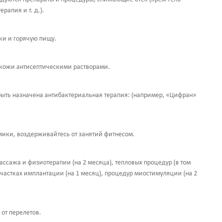
рапия и т. д.).
ки и горячую пищу.
 кожи антисептическими растворами.
быть назначена антибактериальная терапия: (например, «Цифран»
мики, воздерживайтесь от занятий фитнесом.
 массажа и физиотерапии (на 2 месяца), тепловых процедур (в том
 участках имплантации (на 1 месяц), процедур миостимуляции (на 2
от перелетов.