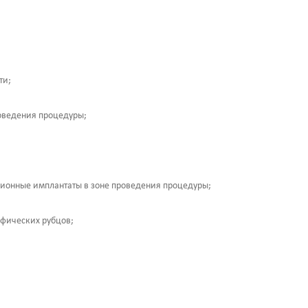
ти;
оведения процедуры;
;
онные имплантаты в зоне проведения процедуры;
офических рубцов;