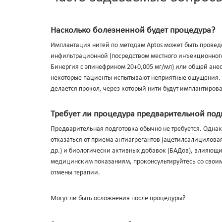
Насколько болезненной будет процедура?
Имплантация нитей по методам Aptos может быть провед
инфильтрационной (посредством местного инъекционного
Бинергия с эпинефрином 20+0,005 мг/мл) или общей ане
некоторые пациенты испытывают неприятные ощущения. 
делается прокол, через который нити будут имплантирова
Требует ли процедура предварительной под
Предварительная подготовка обычно не требуется. Одна
отказаться от приема антиагрегантов (ацетилсалицилова
др.) и биологически активных добавок (БАДов), влияющи
медицинским показа­ниям, проконсультируйтесь со сво
отмены терапии.
Могут ли быть осложнения после процедуры?