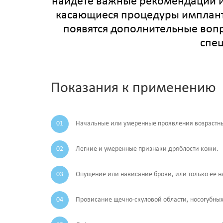
найдете важные рекомендации и
касающиеся процедуры имплантац
появятся дополнительные воп
спец
Показания к применению
Начальные или умеренные проявления возрастны
Легкие и умеренные признаки дряблости кожи.
Опущение или нависание брови, или только ее н
Провисание щечно-скуловой области, носогубны