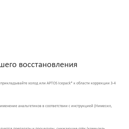
шего восстановления
 прикладывайте холод или APTOS Icepack* к области коррекции 3-4
менение анальгетиков в соответствии с инструкцией (Нимесил,
дуются препараты и процедуры, снижающие отёк (крем-гель