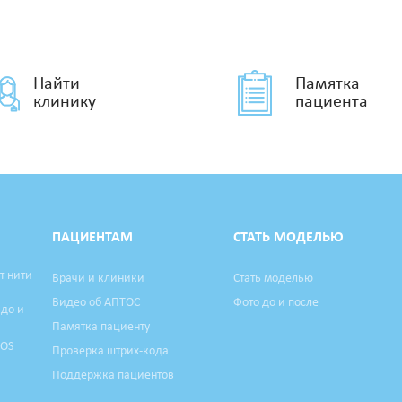
Найти
Памятка
клинику
пациента
ПАЦИЕНТАМ
СТАТЬ МОДЕЛЬЮ
т нити
Врачи и клиники
Стать моделью
Видео об АПТОС
Фото до и после
 до и
Памятка пациенту
TOS
Проверка штрих-кода
Поддержка пациентов