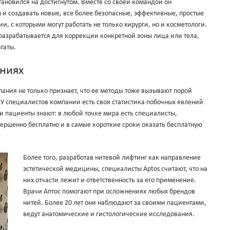
ановился на достигнутом. Вместе со своей командой он
и создавать новые, все более безопасные, эффективные, простые
и, с которыми могут работать не только хирурги, но и косметологи.
разрабатывается для коррекции конкретной зоны лица или тела,
таты.
ниях
ния не только признает, что ее методы тоже вызывают порой
 У специалистов компании есть своя статистика побочных явлений
 и пациенты знают: в любой точке мира есть специалисты,
ершенно бесплатно и в самые короткие сроки оказать бесплатную
Более того, разработав нитевой лифтинг как направление
эстетической медицины, специалисты Aptos считают, что на
них отчасти лежит и ответственность за его применение.
Врачи Аптос помогают при осложнениях любых брендов
нитей. Более 20 лет они наблюдают за своими пациентами,
ведут анатомические и гистологические исследования.