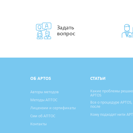
Задать
вопрос
ОБ APTOS
СТАТЬИ
Какие проблемы решаю
Авторы методов
APTOS
Методы АПТОС
Все о процедуре APTOS,
после
Лицензии и сертификаты
Кому подходят нити AP
Сми об АПТОС
Контакты