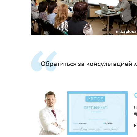
Обратиться за консультацией
П
п
Н