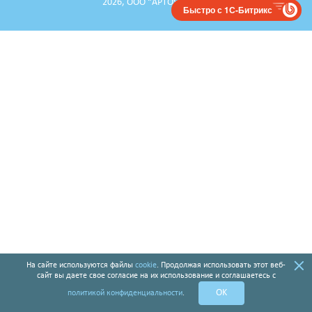
2026, ООО “APTOS ГРУПП”
Быстро с 1С-Битрикс
На сайте используются файлы
cookie
. Продолжая использовать этот веб-
сайт вы даете свое согласие на их использование и соглашаетесь с
OK
политикой конфиденциальности
.