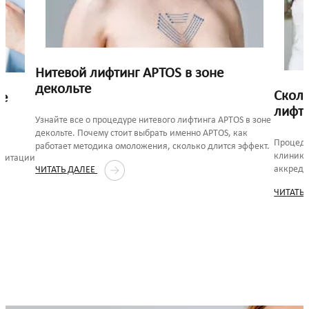
Нитевой лифтинг APTOS в зоне
декольте
Сколь
ле
лифт
Узнайте все о процедуре нитевого лифтинга APTOS в зоне
декольте. Почему стоит выбрать именно APTOS, как
Процеду
с
работает методика омоложения, сколько длится эффект.
клиника
илитации
аккреди
ЧИТАТЬ ДАЛЕЕ
S.
ЧИТАТЬ