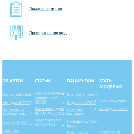
Памятка пациента
Проверить штрихкод
ОБ APTOS
СТАТЬИ
ПАЦИЕНТАМ
СТАТЬ
МОДЕЛЬЮ
Какие проблемы
Авторы методов
Врачи и клиники
решают нити
Стать моделью
APTOS
Методы АПТОС
Видео об АПТОС
Все о процедуре
Фото до и после
Лицензии и
Памятка
APTOS, до и после
сертификаты
пациенту
Кому подходят
Проверка штрих-
Сми об АПТОС
нити APTOS
кода
Контакты
Карта сайта
Поддержка