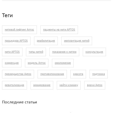
Теги
нитевой лифтинг Аптос
пациенты на нити APTOS
процедура APTOS
реабилитация
имплантация нитей
нити APTOS
типы нитей
показания к нитям
консультация
коррекция
модель Аптос
омоложение
преимущества Aptos
противопоказания
красота
подтяжка
ревитализация
армирование
найти клинику
врачи Aptos
Последние статьи