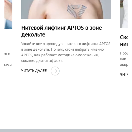
Нитевой лифтинг APTOS в зоне
декольте
Скол
ните
Узнайте все о процедуре нитевого лифтинга APTOS
в зоне декольте. Почему стоит выбрать именно
Процед
ься с
APTOS, как работает методика омоложения,
клиник
сколько длится эффект.
аккред
ленными
ЧИТАТЬ ДАЛЕЕ
ЧИТАТ