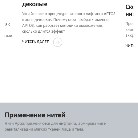
декольте
Скол
ните
Узнайте все о процедуре нитевого лифтинга APTOS
в зоне декольте. Почему стоит выбрать именно
Процед
ься с
APTOS, как работает методика омоложения,
клиник
сколько длится эффект.
аккред
ленными
ЧИТАТЬ ДАЛЕЕ
ЧИТАТ
Применение нитей
Нити Aptos применяются для лифтинга, армирования и
ревитализации мягких тканей лица и тела.