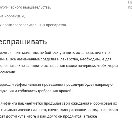
Н
п
рургического вмешательства;
не коррекции;
ых противовоспалительных препаратов.
респрашивать
пределенные моменты, не бойтесь уточнить их заново, ведь это
ение. Все назначенные средства и лекарства, необходимые для
дополнительно запишите их названия своим почерком, чтобы через
рописали.
период и эффективность проведения процедуры будет напрямую
поручения и соблюдать требования врачей.
 лифтинга пациент четко продумал свои ожидания и обрисовал их
 физиологических данных, специалист расскажет о том, насколько
 достигнут в итоге и как долго он продлится, а также