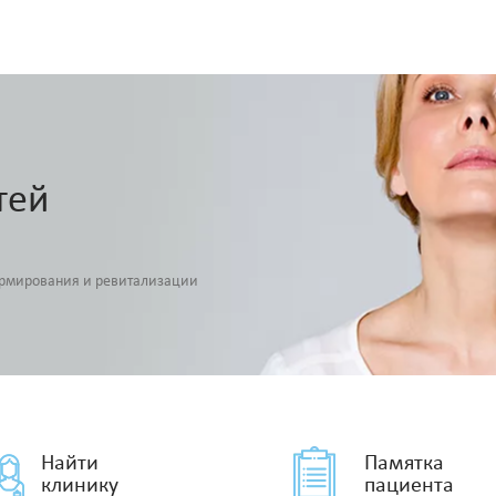
тей
армирования и ревитализации
Найти
Памятка
клинику
пациента