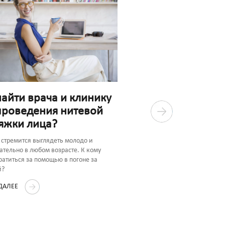
найти врача и клинику
проведения нитевой
яжки лица?
Какие показания 
стремится выглядеть молодо и
противопоказани
ательно в любом возрасте. К кому
ратиться за помощью в погоне за
нитевого лифтинг
й?
Нитевое омоложение Aptos пр
 ДАЛЕЕ
слабых и выраженных возраст
Методика имеет ряд противоп
ЧИТАТЬ ДАЛЕЕ