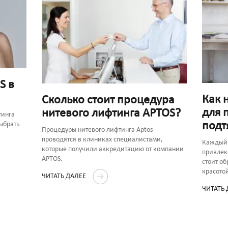
S в
Как 
Сколько стоит процедура
для 
нитевого лифтинга APTOS?
тинга
подт
выбрать
Процедуры нитевого лифтинга Aptos
проводятся в клиниках специалистами,
Каждый 
которые получили аккредитацию от компании
привлек
APTOS.
стоит об
красото
ЧИТАТЬ ДАЛЕЕ
ЧИТАТЬ