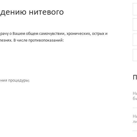
едению нитевого
ачу о Вашем общем самочувствии, хронических, острых и
лезнях. В числе противопоказаний:
П
ения процедуры;
Н
б
Н
л