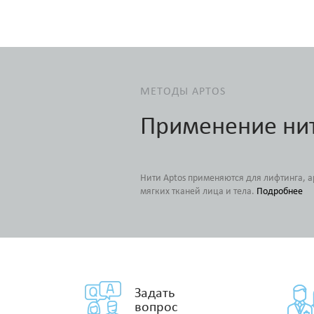
МЕТОДЫ APTOS
Применение ни
Нити Aptos применяются для лифтинга, 
мягких тканей лица и тела.
Подробнее
Задать
вопрос