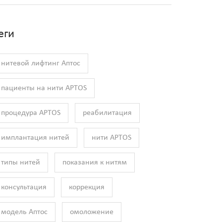
еги
нитевой лифтинг Аптос
пациенты на нити APTOS
процедура APTOS
реабилитация
имплантация нитей
нити APTOS
типы нитей
показания к нитям
консультация
коррекция
модель Аптос
омоложение