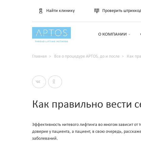
Найти клинику
Проверить штрихко
О КОМПАНИИ
Главная
Все о процедуре APTOS, до и после
Как пра
Как правильно вести с
Эффективность нитевого лифтинга во многом зависит от т
доверие у пациента, а пациент, в свою очередь, расскаж
заболеваний.