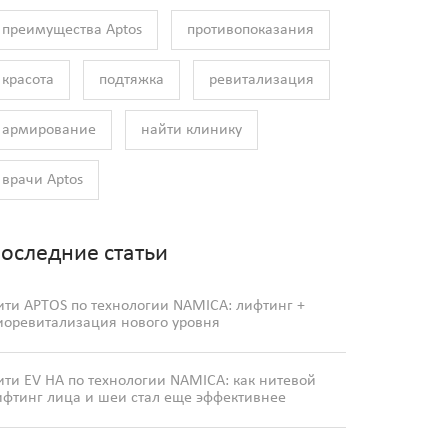
преимущества Aptos
противопоказания
красота
подтяжка
ревитализация
армирование
найти клинику
врачи Aptos
оследние статьи
ити APTOS по технологии NAMICA: лифтинг +
иоревитализация нового уровня
ити EV HA по технологии NAMICA: как нитевой
ифтинг лица и шеи стал еще эффективнее