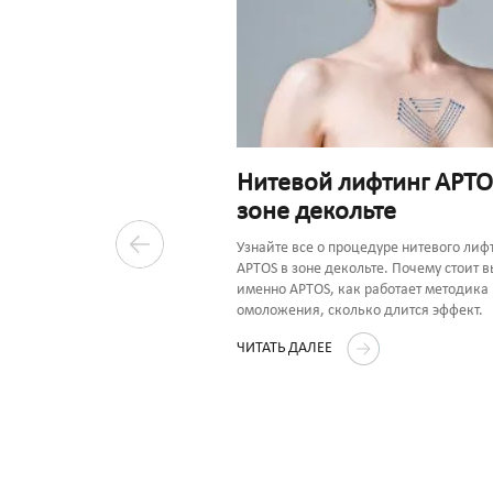
Нитевой лифтинг APTO
зоне декольте
одит
ация после нитей
Узнайте все о процедуре нитевого лиф
APTOS в зоне декольте. Почему стоит 
именно APTOS, как работает методика
омоложения, сколько длится эффект.
ее предлагается
 рекомендациями по
ЧИТАТЬ ДАЛЕЕ
иода реабилитации и уходу за
ленными нитями APTOS.