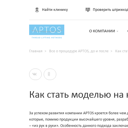
Найти клинику
Проверить штрихко
О КОМПАНИИ
Главная
Все о процедуре APTOS, до и после
Как ста
Как стать моделью на
За успехом развития компании APTOS кроется более чем 
которые, помимо продукции высочайшего уровня, разра
– «из рук в руки». Особенность данного подхода заключа