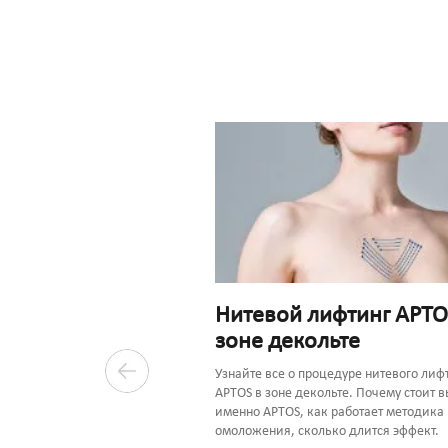
Нитевой лифтинг APTO
зоне декольте
одит
ация после нитей
Узнайте все о процедуре нитевого лиф
APTOS в зоне декольте. Почему стоит 
именно APTOS, как работает методика
омоложения, сколько длится эффект.
ее предлагается