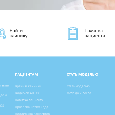
Найти
Памятка
клинику
пациента
ПАЦИЕНТАМ
СТАТЬ МОДЕЛЬЮ
т нити
Врачи и клиники
Стать моделью
Видео об АПТОС
Фото до и после
 до и
Памятка пациенту
TOS
Проверка штрих-кода
Поддержка пациентов