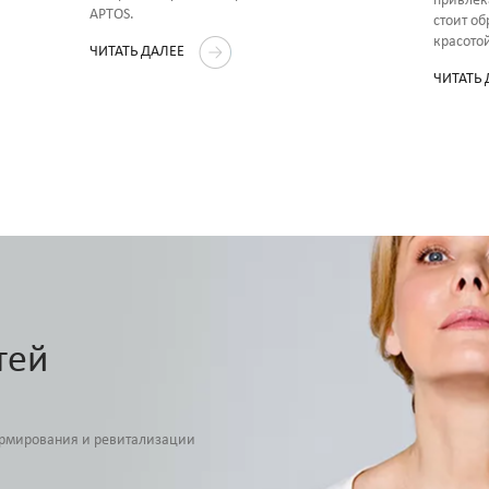
привлек
APTOS.
стоит об
красото
ЧИТАТЬ ДАЛЕЕ
ЧИТАТЬ
тей
армирования и ревитализации