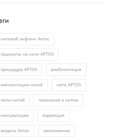
еги
нитевой лифтинг Аптос
пациенты на нити APTOS
процедура APTOS
реабилитация
имплантация нитей
нити APTOS
типы нитей
показания к нитям
консультация
коррекция
модель Аптос
омоложение