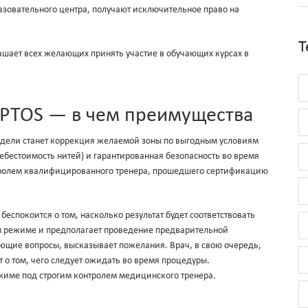
зовательного центра, получают исключительное право на
Т
ашает всех желающих принять участие в обучающих курсах в
APTOS — в чем преимущества
дели станет коррекция желаемой зоны по выгодным условиям
ебестоимость нитей) и гарантированная безопасность во время
тролем квалифицированного тренера, прошедшего сертификацию
еспокоится о том, насколько результат будет соответствовать
м режиме и предполагает проведение предварительной
нующие вопросы, высказывает пожелания. Врач, в свою очередь,
 о том, чего следует ожидать во время процедуры.
жиме под строгим контролем медицинского тренера.