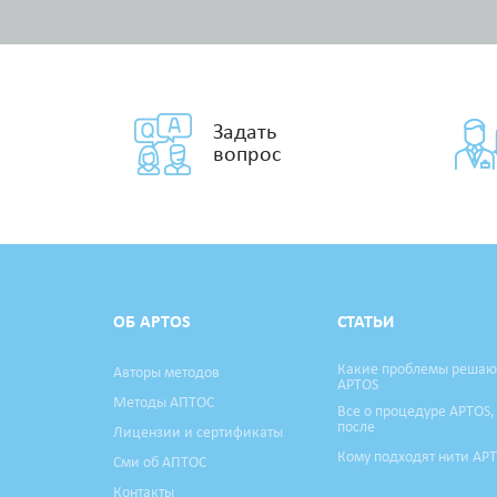
Задать
вопрос
ОБ APTOS
СТАТЬИ
Какие проблемы решаю
Авторы методов
APTOS
Методы АПТОС
Все о процедуре APTOS,
после
Лицензии и сертификаты
Кому подходят нити AP
Сми об АПТОС
Контакты