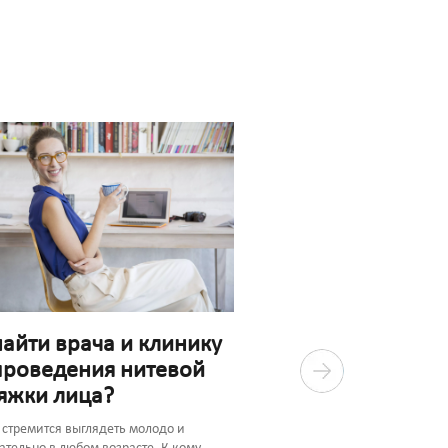
найти врача и клинику
проведения нитевой
яжки лица?
Какие показания 
стремится выглядеть молодо и
противопоказани