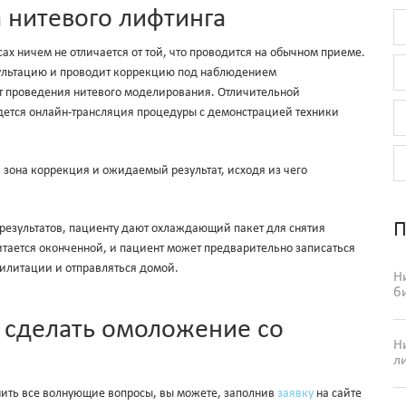
 нитевого лифтинга
х ничем не отличается от той, что проводится на обычном приеме.
сультацию и проводит коррекцию под наблюдением
 проведения нитевого моделирования. Отличительной
едется онлайн-трансляция процедуры с демонстрацией техники
зона коррекция и ожидаемый результат, исходя из чего
П
результатов, пациенту дают охлаждающий пакет для снятия
читается оконченной, и пациент может предварительно записаться
илитации и отправляться домой.
Н
б
и сделать омоложение со
Н
л
нить все волнующие вопросы, вы можете, заполнив
заявку
на сайте