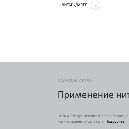
 рекомендациями по
ЧИТАТЬ ДАЛЕЕ
иода реабилитации и уходу за
ленными нитями APTOS.
МЕТОДЫ APTOS
Применение ни
Нити Aptos применяются для лифтинга, 
мягких тканей лица и тела.
Подробнее