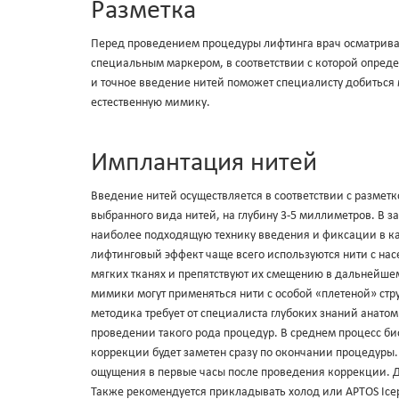
Разметка
Перед проведением процедуры лифтинга врач осматрива
специальным маркером, в соответствии с которой опреде
и точное введение нитей поможет специалисту добиться 
естественную мимику.
Имплантация нитей
Введение нитей осуществляется в соответствии с размет
выбранного вида нитей, на глубину 3-5 миллиметров. В з
наиболее подходящую технику введения и фиксации в к
лифтинговый эффект чаще всего используются нити с на
мягких тканях и препятствуют их смещению в дальнейше
мимики могут применяться нити с особой «плетеной» ст
методика требует от специалиста глубоких знаний анато
проведении такого рода процедур. В среднем процесс би
коррекции будет заметен сразу по окончании процедуры
ощущения в первые часы после проведения коррекции. Д
Также рекомендуется прикладывать холод или APTOS Icepa