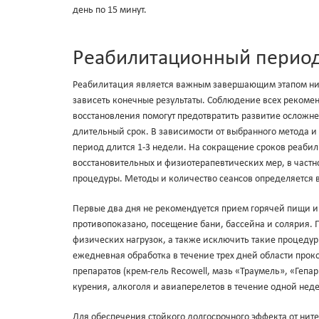
день по 15 минут.
Реабилитационный перио
Реабилитация является важным завершающим этапом нит
зависеть конечные результаты. Соблюдение всех рекомен
восстановления помогут предотвратить развитие осложне
длительный срок. В зависимости от выбранного метода 
период длится 1-3 недели. На сокращение сроков реаби
восстановительных и физиотерапевтических мер, в част
процедуры. Методы и количество сеансов определяется 
Первые два дня не рекомендуется прием горячей пищи и 
противопоказано, посещение бани, бассейна и солярия. 
физических нагрузок, а также исключить такие процедур
ежедневная обработка в течение трех дней области прок
препаратов (крем-гель Recowell, мазь «Траумель», «Геп
курения, алкоголя и авиаперелетов в течение одной нед
Для обеспечения стойкого долгосрочного эффекта от нит