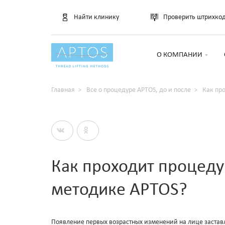
Найти клинику
Проверить штрихко
О КОМПАНИИ
Главная
Все о процедуре APTOS, до и после
Как пр
Как проходит процеду
методике APTOS?
Появление первых возрастных изменений на лице застав