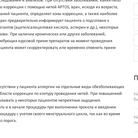
ледований и анализов. При отсутствии заболеваний, каких-либо
 коррекции с помощью нитей APTOS, врач, исходя из возраста,
аний пациента, определяет зоны коррекции, а также наиболее
врач предварительно информирует пациента о подготовке к
гантов (ацетилсалициловая кислота, аспирин и др.), некоторых
рови. При наличии хронических или других заболеваний,
ребующих курсовой прием препаратов на момент проведения
ациента может скорректировать или временно отменить прием
П
сутствии у пациента аллергии на отдельные виды обезболивающих
области коррекции по контуру проведения нитей. При повышенной
Н
б
вызывать у некоторых пациентов неприятные ощущения.
ть и в начале процедуры при выполнении прокола и введении
цедуру с учетом своего менструального цикла, так как во время
Н
о порога.
л