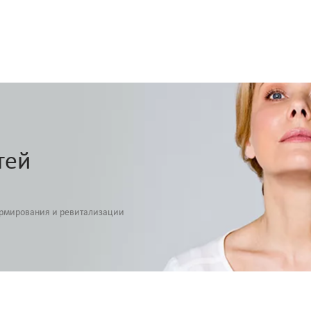
тей
армирования и ревитализации