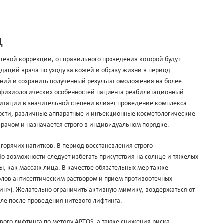
д
евой коррекции, от правильного проведения которой будут
даций врача по уходу за кожей и образу жизни в период
ний и сохранить полученный результат омоложения на более
и физиологических особенностей пациента реабилитационный
литации в значительной степени влияет проведение комплекса
ности, различные аппаратные и инъекционные косметологические
врачом и назначается строго в индивидуальном порядке.
горячих напитков. В период восстановления строго
По возможности следует избегать присутствия на солнце и тяжелых
ы, как массаж лица. В качестве обязательных мер также –
олов антисептическим раствором и прием противоотечных
арин»). Желательно ограничить активную мимику, воздержаться от
еле после проведения нитевого лифтинга.
евого лифтинга по методу APTOS, а также снижения риска