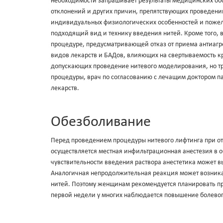
необходимости запрашивает результаты медицинских обс
отклонений и других причин, препятствующих проведению
индивидуальных физиологических особенностей и пожел
подходящий вид и технику введения нитей. Кроме того, 
процедуре, предусматривающей отказ от приема антиагре
видов лекарств и БАДов, влияющих на свертываемость к
допускающих проведение нитевого моделирования, но т
процедуры, врач по согласованию с лечащим доктором п
лекарств.
Обезболивание
Перед проведением процедуры нитевого лифтинга при от
осуществляется местная инфильтрационная анестезия в 
чувствительности введения раствора анестетика может 
Аналогичная непродолжительная реакция может возника
нитей. Поэтому женщинам рекомендуется планировать про
первой недели у многих наблюдается повышение болевог