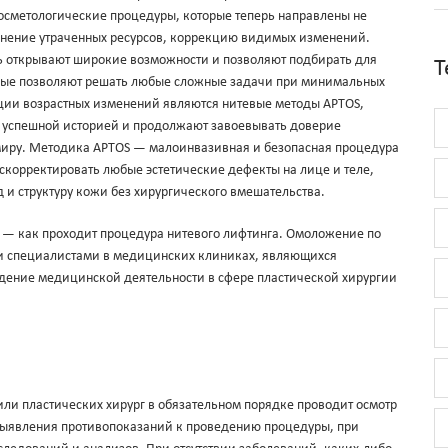
осметологические процедуры, которые теперь направлены не
олнение утраченных ресурсов, коррекцию видимых изменений.
 открывают широкие возможности и позволяют подбирать для
Т
рые позволяют решать любые сложные задачи при минимальных
кции возрастных изменений являются нитевые методы APTOS,
й успешной историей и продолжают завоевывать доверие
миру. Методика APTOS — малоинвазивная и безопасная процедура
скорректировать любые эстетические дефекты на лице и теле,
и структуру кожи без хирургического вмешательства.
 — как проходит процедура нитевого лифтинга. Омоложение по
и специалистами в медицинских клиниках, являющихся
ение медицинской деятельности в сфере пластической хирургии
ли пластических хирург в обязательном порядке проводит осмотр
выявления противопоказаний к проведению процедуры, при