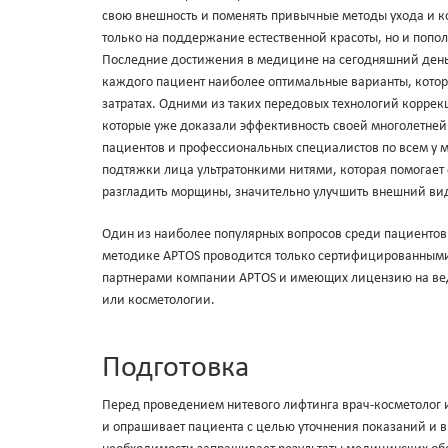
свою внешность и поменять привычныe методы ухода и к
только на поддержание естественной красоты, но и поп
Последние достижения в медицине на сегодняшний день
каждого пациент наиболее оптимальные варианты, кото
затратах. Одними из таких передовых технологий корре
которые уже доказали эффективность своей многолетне
пациентов и профессиональных специалистов по всем у 
подтяжки лица ультратонкими нитями, которая помогает 
разгладить морщины, значительно улучшить внешний вид 
Один из наиболее популярных вопросов среди пациентов
методике APTOS проводится только сертифицированным
партнерами компании APTOS и имеющих лицензию на вед
или косметологии.
Подготовка
Перед проведением нитевого лифтинга врач-косметолог и
и опрашивает пациента с целью уточнения показаний и 