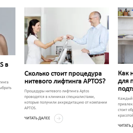
S в
Как 
Сколько стоит процедура
для 
нитевого лифтинга APTOS?
тинга
подт
выбрать
Процедуры нитевого лифтинга Aptos
проводятся в клиниках специалистами,
Каждый 
которые получили аккредитацию от компании
привлек
APTOS.
стоит об
красото
ЧИТАТЬ ДАЛЕЕ
ЧИТАТЬ