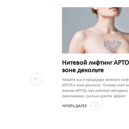
Нитевой лифтинг APTO
зоне декольте
одит
ация после нитей
Узнайте все о процедуре нитевого лиф
APTOS в зоне декольте. Почему стоит 
именно APTOS, как работает методика
омоложения, сколько длится эффект.
ее предлагается
 рекомендациями по
ЧИТАТЬ ДАЛЕЕ
иода реабилитации и уходу за
ленными нитями APTOS.