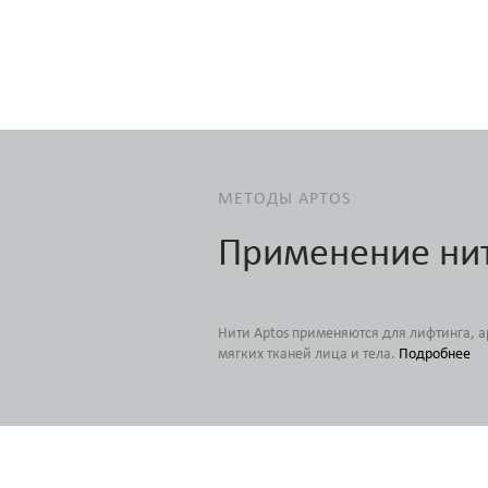
МЕТОДЫ APTOS
Применение ни
Нити Aptos применяются для лифтинга, 
мягких тканей лица и тела.
Подробнее