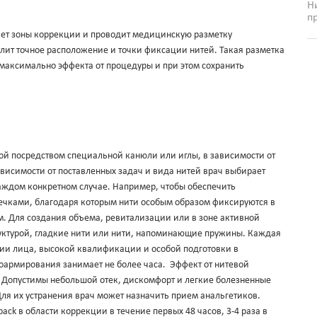
Н
п
ет зоны коррекции и проводит медицинскую разметку
лит точное расположение и точки фиксации нитей. Такая разметка
максимально эффекта от процедуры и при этом сохранить
кой посредством специальной канюли или иглы, в зависимости от
ависимости от поставленных задач и вида нитей врач выбирает
аждом конкретном случае. Например, чтобы обеспечить
сечками, благодаря которым нити особым образом фиксируются в
м. Для создания объема, ревитализации или в зоне активной
руктурой, гладкие нити или нити, напоминающие пружины. Каждая
мии лица, высокой квалификации и особой подготовки в
оармирования занимает не более часа. Эффект от нитевой
. Допустимы небольшой отек, дискомфорт и легкие болезненные
ля их устранения врач может назначить прием анальгетиков.
ck в области коррекции в течение первых 48 часов, 3-4 раза в