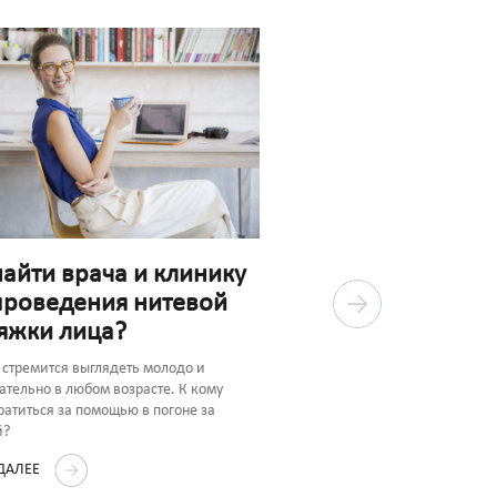
найти врача и клинику
проведения нитевой
яжки лица?
Какие показания 
стремится выглядеть молодо и
противопоказани
ательно в любом возрасте. К кому
ратиться за помощью в погоне за
нитевого лифтинг
й?
Нитевое омоложение Aptos пр
 ДАЛЕЕ
слабых и выраженных возраст
Методика имеет ряд противоп