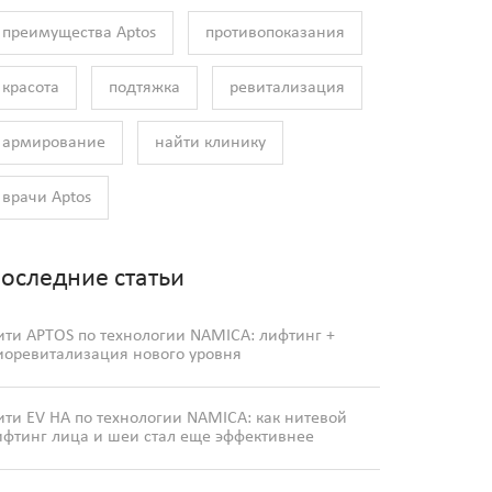
преимущества Aptos
противопоказания
красота
подтяжка
ревитализация
армирование
найти клинику
врачи Aptos
оследние статьи
ити APTOS по технологии NAMICA: лифтинг +
иоревитализация нового уровня
ити EV HA по технологии NAMICA: как нитевой
ифтинг лица и шеи стал еще эффективнее