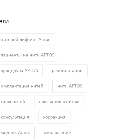
еги
нитевой лифтинг Аптос
пациенты на нити APTOS
процедура APTOS
реабилитация
имплантация нитей
нити APTOS
типы нитей
показания к нитям
консультация
коррекция
модель Аптос
омоложение