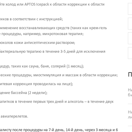
те холод или APTOS Icepack к области коррекции к области
ков в соответствии с инструкцией;
рименение восстанавливающих средств (таких как крем-гель
ые процедуры, например, микротоковая терапия;
проколов кожи антисептическим раствором;
ибактериальную терапию в течение 3-5 дней для исключения
дур, таких как сауна, баня, солярий (1 месяц);
П
ческие процедуры, миостимуляция и массаж в области коррекции;
нитевая коррекция проводилась на лице);
Н
ение бассейна (2 недели);
б
питков в течение первых трех дней и алкоголь – в течение двух
Н
 авиаперелетов.
л
листу после процедуры на 7-й день, 14-й день, через 3 месяца и 6