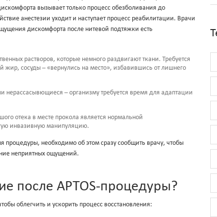
дискомфорта вызывает только процесс обезболивания до
йствие анестезии уходит и наступает процесс реабилитации. Врачи
ощущения дискомфорта после нитевой подтяжки есть
Т
енных растворов, которые немного раздвигают ткани. Требуется
 жир, сосуды – «вернулись на место», избавившись от лишнего
ли нерассасывющиеся – организму требуется время для адаптации
ого отека в месте прокола является нормальной
угую инвазивную манипуляцию.
я процедуры, необходимо об этом сразу сообщить врачу, чтобы
ение неприятных ощущений.
ние после APTOS-процедуры?
чтобы облегчить и ускорить процесс восстановления: