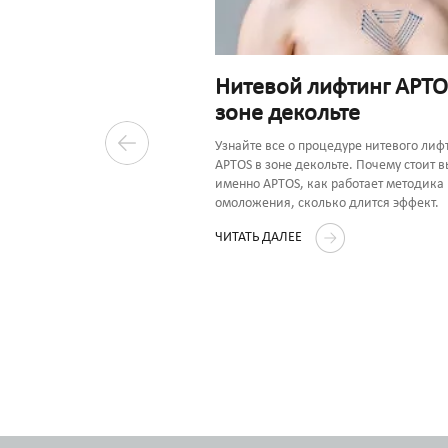
Нитевой лифтинг APTO
зоне декольте
одит
ация после нитей
Узнайте все о процедуре нитевого лиф
APTOS в зоне декольте. Почему стоит 
именно APTOS, как работает методика
омоложения, сколько длится эффект.
ее предлагается
 рекомендациями по
ЧИТАТЬ ДАЛЕЕ
иода реабилитации и уходу за
ленными нитями APTOS.