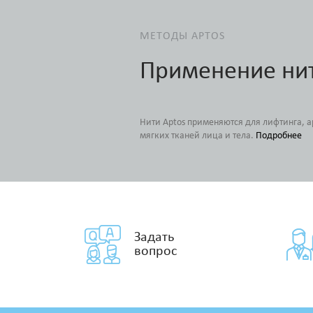
МЕТОДЫ APTOS
Применение ни
Нити Aptos применяются для лифтинга, 
мягких тканей лица и тела.
Подробнее
Задать
вопрос