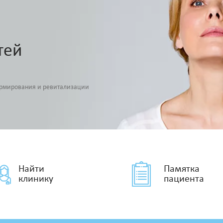
тей
армирования и ревитализации
Найти
Памятка
клинику
пациента