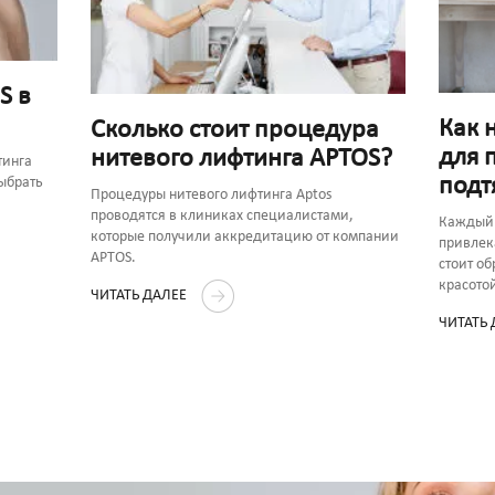
S в
Как 
Сколько стоит процедура
для 
нитевого лифтинга APTOS?
тинга
подт
выбрать
Процедуры нитевого лифтинга Aptos
проводятся в клиниках специалистами,
Каждый 
которые получили аккредитацию от компании
привлек
APTOS.
стоит об
красото
ЧИТАТЬ ДАЛЕЕ
ЧИТАТЬ