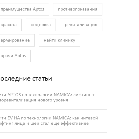
преимущества Aptos
противопоказания
красота
подтяжка
ревитализация
армирование
найти клинику
врачи Aptos
оследние статьи
ити APTOS по технологии NAMICA: лифтинг +
иоревитализация нового уровня
ити EV HA по технологии NAMICA: как нитевой
ифтинг лица и шеи стал еще эффективнее