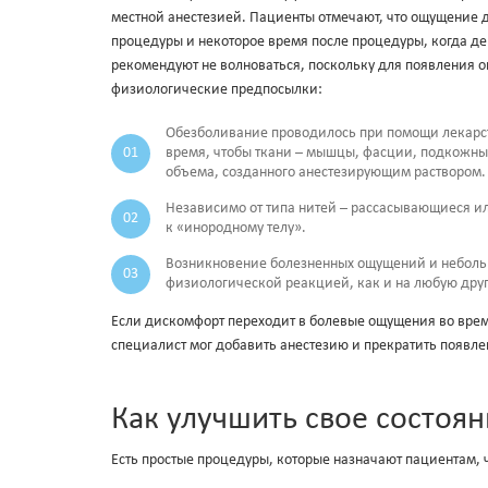
местной анестезией. Пациенты отмечают, что ощущение 
процедуры и некоторое время после процедуры, когда де
рекомендуют не волноваться, поскольку для появления 
физиологические предпосылки:
Обезболивание проводилось при помощи лекарств
время, чтобы ткани – мышцы, фасции, подкожный
объема, созданного анестезирующим раствором.
Независимо от типа нитей – рассасывающиеся и
к «инородному телу».
Возникновение болезненных ощущений и небольш
физиологической реакцией, как и на любую др
Если дискомфорт переходит в болевые ощущения во врем
специалист мог добавить анестезию и прекратить появл
Как улучшить свое состоя
Есть простые процедуры, которые назначают пациентам, 