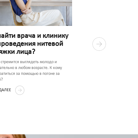
найти врача и клинику
проведения нитевой
яжки лица?
Какие показания 
стремится выглядеть молодо и
противопоказани
ательно в любом возрасте. К кому
ратиться за помощью в погоне за
нитевого лифтинг
й?
Нитевое омоложение Aptos пр
 ДАЛЕЕ
слабых и выраженных возраст
Методика имеет ряд противоп
ЧИТАТЬ ДАЛЕЕ