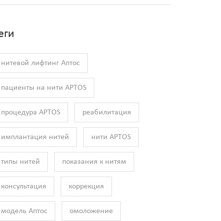
еги
нитевой лифтинг Аптос
пациенты на нити APTOS
процедура APTOS
реабилитация
имплантация нитей
нити APTOS
типы нитей
показания к нитям
консультация
коррекция
модель Аптос
омоложение