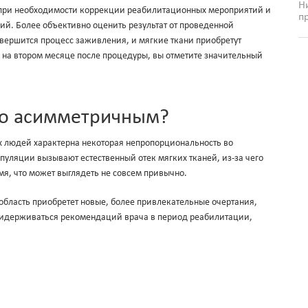
Н
 при необходимости коррекции реабилитационных мероприятий и
п
ий. Более объективно оценить результат от проведенной
авершится процесс заживления, и мягкие ткани приобретут
 на втором месяце после процедуры, вы отметите значительный
ало асимметричным?
ех людей характерна некоторая непропорциональность во
пуляции вызывают естественный отек мягких тканей, из-за чего
мя, что может выглядеть не совсем привычно.
 область приобретет новые, более привлекательные очертания,
придерживаться рекомендаций врача в период реабилитации,