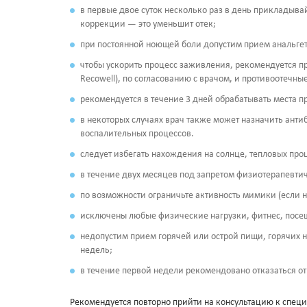
в первые двое суток несколько раз в день прикладывай
коррекции — это уменьшит отек;
при постоянной ноющей боли допустим прием анальгети
чтобы ускорить процесс заживления, рекомендуется п
Recowell), по согласованию с врачом, и противоотечн
рекомендуется в течение 3 дней обрабатывать места 
в некоторых случаях врач также может назначить ант
воспалительных процессов.
следует избегать нахождения на солнце, тепловых проце
в течение двух месяцев под запретом физиотерапевти
по возможности ограничьте активность мимики (если 
исключены любые физические нагрузки, фитнес, посещ
недопустим прием горячей или острой пищи, горячих на
недель;
в течение первой недели рекомендовано отказаться от
Рекомендуется повторно прийти на консультацию к специа