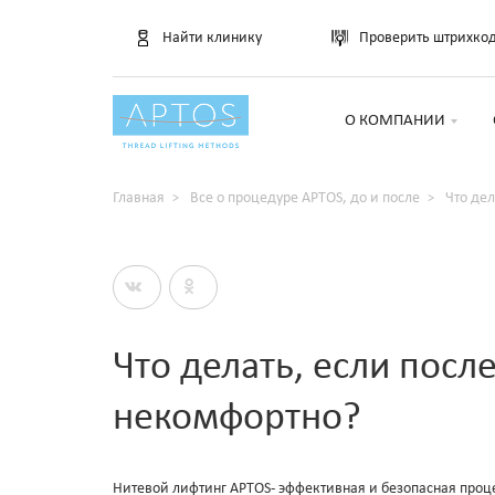
Найти клинику
Проверить штрихко
О КОМПАНИИ
Главная
Все о процедуре APTOS, до и после
Что де
Что делать, если пос
некомфортно?
Нитевой лифтинг APTOS- эффективная и безопасная проц