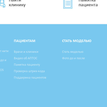
Найти
Памятка
клинику
пациента
ПАЦИЕНТАМ
СТАТЬ МОДЕЛЬЮ
т нити
Врачи и клиники
Стать моделью
Видео об АПТОС
Фото до и после
 до и
Памятка пациенту
TOS
Проверка штрих-кода
Поддержка пациентов