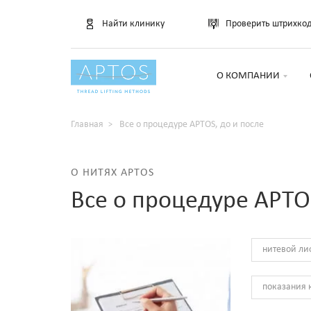
Найти клинику
Проверить штрихко
О КОМПАНИИ
Главная
Все о процедуре APTOS, до и после
О НИТЯХ APTOS
Все о процедуре APTOS
нитевой ли
показания 