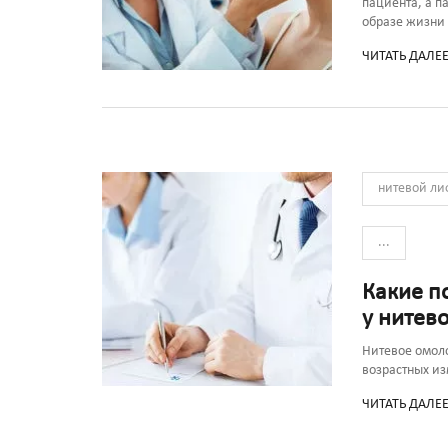
пациента, а п
образе жизни 
ЧИТАТЬ ДАЛЕ
нитевой ли
...
Какие п
у нитев
Нитевое омол
возрастных и
ЧИТАТЬ ДАЛЕ