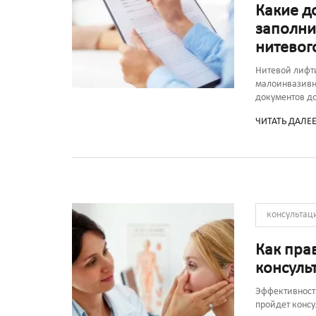
Какие д
заполни
нитевог
Нитевой лифт
малоинвазивн
документов д
ЧИТАТЬ ДАЛЕ
консультац
Как пра
консуль
Эффективность
пройдет консу