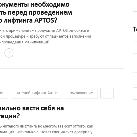
окументы необходимо
ть перед проведением
о лифтинга APTOS?
Т
инг с применением продукции APTOS относится к
ой процедуре и требуют от пациентов заполнения
о проведения манипуляций.
Е
ия
нитевой лифтинг Аптос
омоложение
...
вильно вести себя на
тации?
 нитевого лифтинга во многом зависит от того, как
льтация: насколько вызовет специалист доверие у