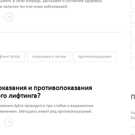
ациент, в свою очередь, расскажет о состоянии здоровья,
и наличие тех или иных заболеваний.
Е
фтинг Аптос
показания к нитям
противопоказания
оказания и противопоказания
ого лифтинга?
П
ожение Aptos проводится при слабых и выраженных
зменениях. Методика имеет ряд противопоказаний.
Н
б
Е