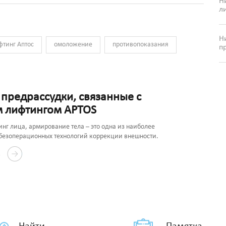
Н
л
Н
фтинг Аптос
омоложение
противопоказания
п
предрассудки, связанные с
 лифтингом APTOS
нг лица, армирование тела – это одна из наиболее
безоперационных технологий коррекции внешности.
Е