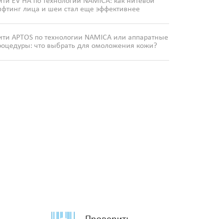
ити EV HA по технологии NAMICA: как нитевой
ифтинг лица и шеи стал еще эффективнее
ити APTOS по технологии NAMICA или аппаратные
роцедуры: что выбрать для омоложения кожи?