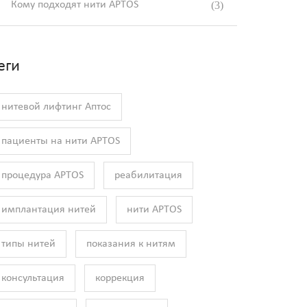
Кому подходят нити APTOS
(3)
еги
нитевой лифтинг Аптос
пациенты на нити APTOS
процедура APTOS
реабилитация
имплантация нитей
нити APTOS
типы нитей
показания к нитям
консультация
коррекция