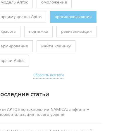
модель Аптос
омоложение
преимущества Aptos
противопоказания
красота
подтяжка
ревитализация
армирование
найти клинику
врачи Aptos
Сбросить все теги
оследние статьи
ити APTOS по технологии NAMICA: лифтинг +
иоревитализация нового уровня