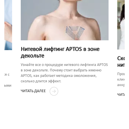
Нитевой лифтинг APTOS в зоне
декольте
Скол
ните
Узнайте все о процедуре нитевого лифтинга APTOS
в зоне декольте. Почему стоит выбрать именно
Процед
ься с
APTOS, как работает методика омоложения,
клиник
сколько длится эффект.
аккред
ленными
ЧИТАТЬ ДАЛЕЕ
ЧИТАТ