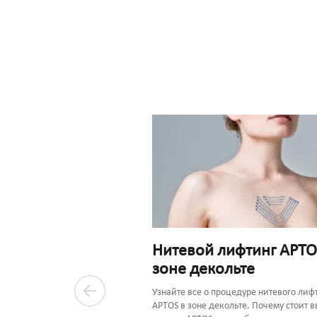
Нитевой лифтинг APTO
зоне декольте
одит
ация после нитей
Узнайте все о процедуре нитевого лиф
APTOS в зоне декольте. Почему стоит 