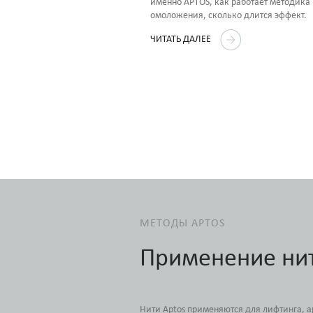
именно APTOS, как работает методика
омоложения, сколько длится эффект.
ее предлагается
 рекомендациями по
ЧИТАТЬ ДАЛЕЕ
иода реабилитации и уходу за
ленными нитями APTOS.
МЕТОДЫ APTOS
Применение ни
Нити Aptos применяются для лифтинга, 