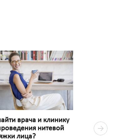
найти врача и клинику
проведения нитевой
яжки лица?