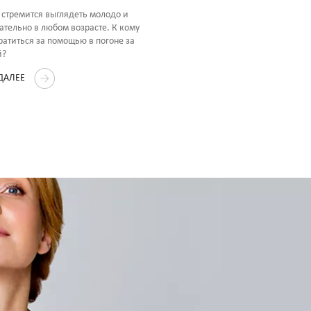
Какие показания 
стремится выглядеть молодо и
противопоказани
ательно в любом возрасте. К кому
ратиться за помощью в погоне за
нитевого лифтинг
й?
Нитевое омоложение Aptos пр
 ДАЛЕЕ
слабых и выраженных возраст
Методика имеет ряд противоп
ЧИТАТЬ ДАЛЕЕ