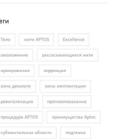
еги
Тело
нити APTOS
Excellence
омоложение
рассасывающиеся нити
армирование
коррекция
зона декольте
зоны имплантации
ревитализация
противопоказания
процедура APTOS
преимущества Aptos
субментальная область
подтяжка