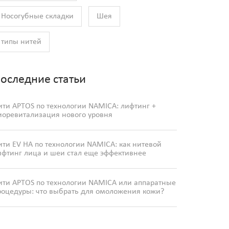
Носогубные складки
Шея
типы нитей
оследние статьи
ити APTOS по технологии NAMICA: лифтинг +
иоревитализация нового уровня
ити EV HA по технологии NAMICA: как нитевой
ифтинг лица и шеи стал еще эффективнее
ити APTOS по технологии NAMICA или аппаратные
роцедуры: что выбрать для омоложения кожи?