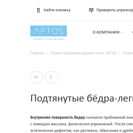
Найти клинику
Проверить штрихко
О КОМПАНИИ
Главная
Какие проблемы решают нити APTOS
Подтя
Подтянутые бёдра-лег
Внутренняя поверхность бедер
считается проблемной зон
с помощью массажа, физических упражнений. После сниж
эстетических дефектов, как растяжки, обвисание и дряб