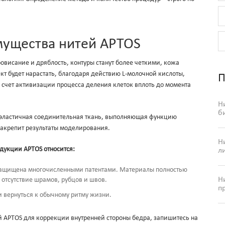
мущества нитей APTOS
ровисание и дряблость, контуры станут более четкими, кожа
ект будет нарастать, благодаря действию L-молочной кислоты,
П
 счет активизации процесса деления клеток вплоть до момента
Н
б
ся эластичная соединительная ткань, выполняющая функцию
закрепит результаты моделирования.
Н
укции APTOS относится:
л
защищена многочисленными патентами. Материалы полностью
Н
отсутствие шрамов, рубцов и швов.
п
и вернуться к обычному ритму жизни.
й APTOS для коррекции внутренней стороны бедра, запишитесь на