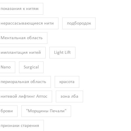
показания к нитям
нерассасывающиеся нити
подбородок
Ментальная область
имплантация нитей
Light Lift
Nano
Surgical
периоральная область
красота
нитевой лифтинг Аптос
зона лба
брови
"Морщины Печали"
признаки старения