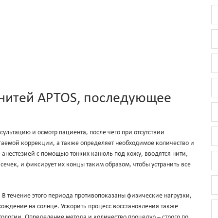
 нитей APTOS, последующее
ультацию и осмотр пациента, после чего при отсутствии
агаемой коррекции, а также определяет необходимое количество и
й анестезией с помощью тонких канюль под кожу, вводятся нити,
сечек, и фиксирует их концы таким образом, чтобы устранить все
. В течение этого периода противопоказаны физические нагрузки,
ахождение на солнце. Ускорить процесс восстановления также
логии. Определение метода и количество процедур – строго по