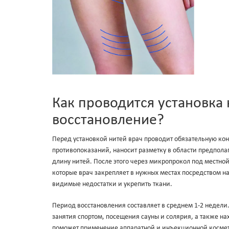
Как проводится установка
восстановление?
Перед установкой нитей врач проводит обязательную конс
противопоказаний, наносит разметку в области предпол
длину нитей. После этого через микропрокол под местно
которые врач закрепляет в нужных местах посредством на
видимые недостатки и укрепить ткани.
Период восстановления составляет в среднем 1-2 недели
занятия спортом, посещения сауны и солярия, а также н
поможет применение аппаратной и инъекционной космето