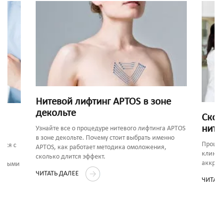
Нитевой лифтинг APTOS в зоне
декольте
Скол
ните
Узнайте все о процедуре нитевого лифтинга APTOS
в зоне декольте. Почему стоит выбрать именно
Процед
ься с
APTOS, как работает методика омоложения,
клиник
сколько длится эффект.
аккред
ленными
ЧИТАТЬ ДАЛЕЕ
ЧИТАТ