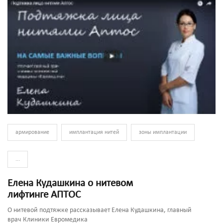
армирование
имплантация нитей
зоны имплантации
...
Елена Кудашкина о нитевом
лифтинге АПТОС
О нитевой подтяжке рассказывает Елена Кудашкина, главный
врач Клиники Евромедика