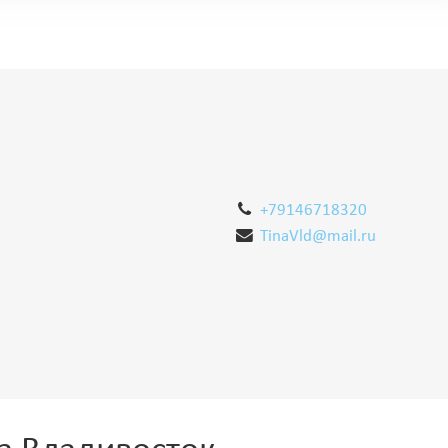
+79146718320
TinaVld@mail.ru