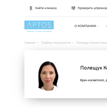
Найти клинику
Проверить штрихко
О КОМПАНИИ
Главная
Подбор специалиста
Полещук Ксения Ник
Полещук К
Врач-косметолог, 