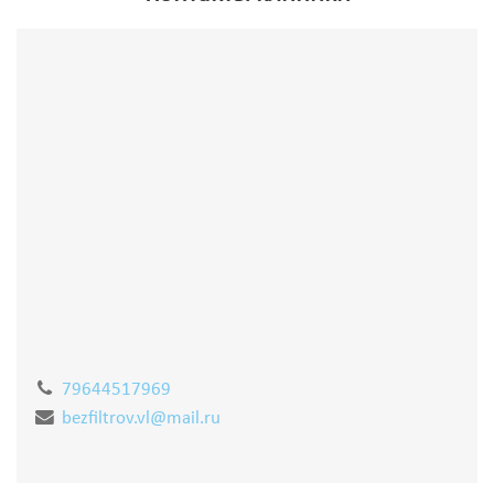
79644517969
bezfiltrov.vl@mail.ru