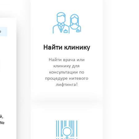
р
Найти клинику
Найти врача или
клинику для
консультации по
процедуре нитевого
лифтинга!
й,
м №