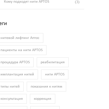
Кому подходят нити APTOS
(3)
еги
нитевой лифтинг Аптос
пациенты на нити APTOS
процедура APTOS
реабилитация
имплантация нитей
нити APTOS
типы нитей
показания к нитям
консультация
коррекция