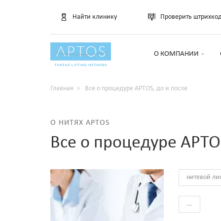
Найти клинику
Проверить штрихко
О КОМПАНИИ
Главная
Все о процедуре APTOS, до и после
О НИТЯХ APTOS
Все о процедуре APTOS
нитевой ли
...