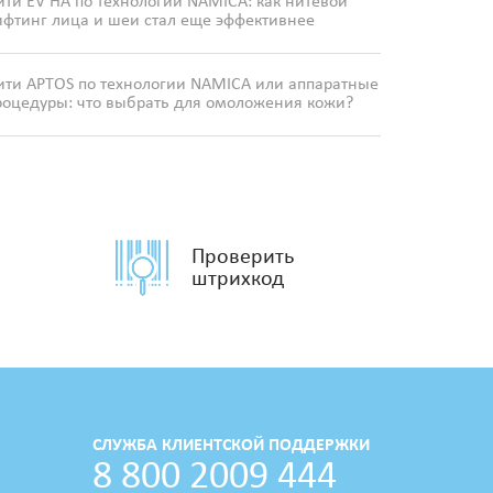
ити EV HA по технологии NAMICA: как нитевой
ифтинг лица и шеи стал еще эффективнее
ити APTOS по технологии NAMICA или аппаратные
роцедуры: что выбрать для омоложения кожи?
Проверить
штрихкод
СЛУЖБА КЛИЕНТСКОЙ ПОДДЕРЖКИ
8 800 2009 444