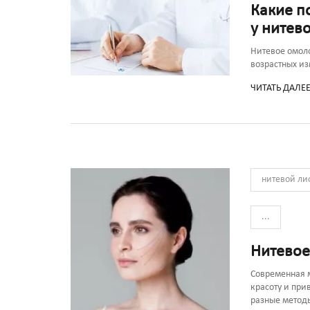
Какие п
у нитев
Нитевое омол
возрастных и
ЧИТАТЬ ДАЛЕ
нитевой ли
...
Нитевое
Современная 
красоту и при
разные методы