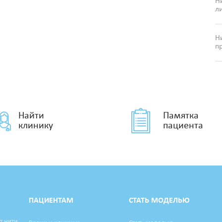
Н
л
Н
п
Найти
Памятка
клинику
пациента
ПАЦИЕНТАМ
СТАТЬ МОДЕЛЬЮ
т нити