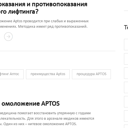
оказания и противопоказания
ого лифтинга?
ожение Aptos проводится при слабых и выраженных
Т
зменениях. Методика имеет ряд противопоказаний.
Е
фтинг Аптос
преимущества Aptos
процедура APTOS
 омоложение APTOS
медицина помогает восстановить утерянную с годами
влекательность. Для этого в арсенале медиков имеются
. Один из них – нитевое омоложение APTOS.