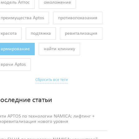
модель Аптос
омоложение
преимущества Aptos
противопоказания
красота
подтяжка
ревитализация
армирование
найти клинику
врачи Aptos
Сбросить все теги
оследние статьи
ити APTOS по технологии NAMICA: лифтинг +
иоревитализация нового уровня