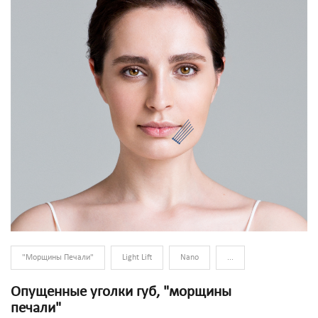
"Морщины Печали"
Light Lift
Nano
...
Опущенные уголки губ, "морщины
печали"