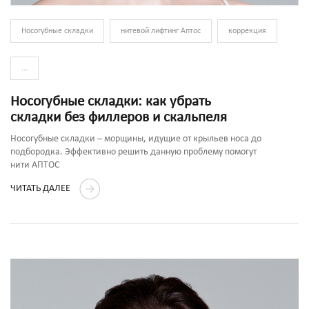
Носогубные складки
нитевой лифтинг Аптос
коррекция
...
Носогубные складки: как убрать
складки без филлеров и скальпеля
Носогубные складки – морщины, идущие от крыльев носа до
подбородка. Эффективно решить данную проблему помогут
нити АПТОС
ЧИТАТЬ ДАЛЕЕ