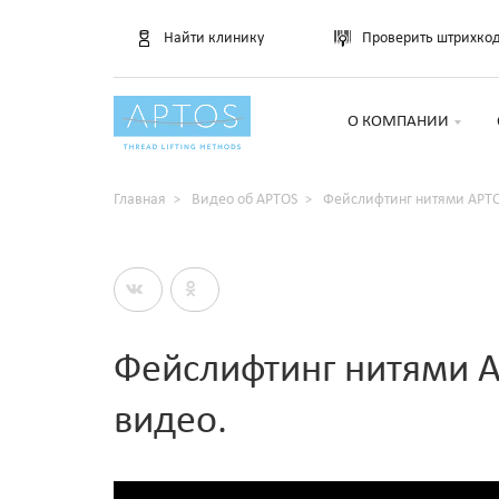
Найти клинику
Проверить штрихко
О КОМПАНИИ
Главная
Видео об APTOS
Фейслифтинг нитями APTO
Фейслифтинг нитями 
видео.