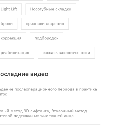
Light Lift
Носогубные складки
брови
признаки старения
коррекция
подбородок
реабилитация
рассасывающиеся нити
оследние видео
едение послеоперационного периода в практике
птос
овый метод 3D лифтинга, Эталонный метод
итевой подтяжки мягких тканей лица