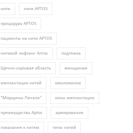
нити
нити APTOS
процедура APTOS
пациенты на нити APTOS
нитевой лифтинг Аптос
подтяжка
Щечно-скуловая область
женщинам
имплантация нитей
омоложение
"Морщины Печали"
зоны имплантации
преимущества Aptos
армирование
показания к нитям
типы нитей