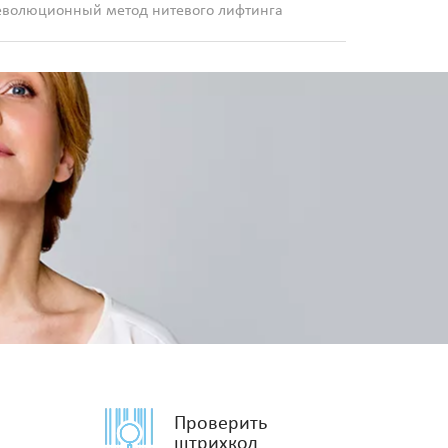
еволюционный метод нитевого лифтинга
Проверить
штрихкод