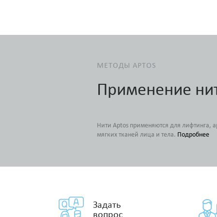
МЕТОДЫ APTOS
Применение ни
Нити Aptos применяются для лифтинга, 
мягких тканей лица и тела.
Подробнее
Задать
вопрос