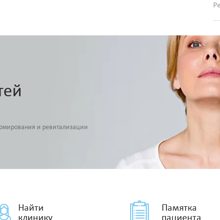
Р
тей
армирования и ревитализации
Найти
Памятка
клинику
пациента