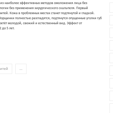
н из наиболее эффективных методов омоложения лица без
логии без применения хирургического скальпеля. Первый
итей. Кожа в проблемных местах станет подтянутой и гладкой.
Морщинки полностью разгладятся, подтянутся опущенные уголки губ
бретёт молодой, свежий и естественный вид. Эффект от
 до 5 лет.
итей
...