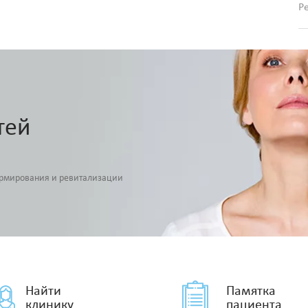
Р
тей
армирования и ревитализации
Найти
Памятка
клинику
пациента