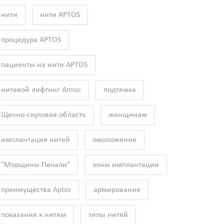
нити
нити APTOS
процедура APTOS
пациенты на нити APTOS
нитевой лифтинг Аптос
подтяжка
Щечно-скуловая область
женщинам
имплантация нитей
омоложение
"Морщины Печали"
зоны имплантации
преимущества Aptos
армирование
показания к нитям
типы нитей