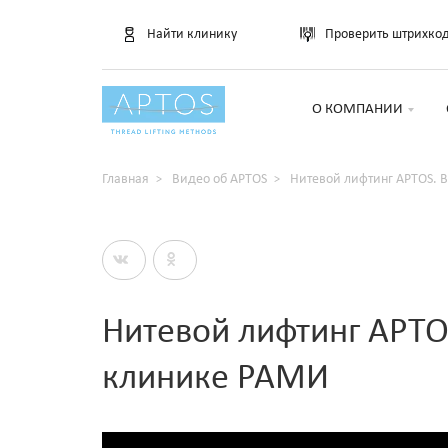
Найти клинику
Проверить штрихко
О КОМПАНИИ
Главная
Видео об APTOS
Нитевой лифтинг APTOS. 
Нитевой лифтинг APTO
клинике РАМИ