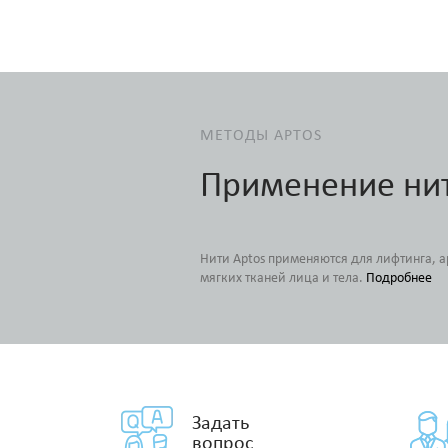
МЕТОДЫ APTOS
Применение ни
Нити Aptos применяются для лифтинга, 
мягких тканей лица и тела.
Подробнее
Задать
вопрос