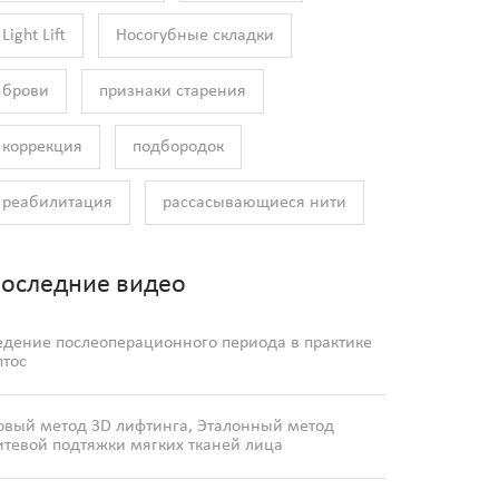
Light Lift
Носогубные складки
брови
признаки старения
коррекция
подбородок
реабилитация
рассасывающиеся нити
оследние видео
едение послеоперационного периода в практике
птос
овый метод 3D лифтинга, Эталонный метод
итевой подтяжки мягких тканей лица