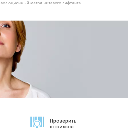
еволюционный метод нитевого лифтинга
Проверить
штрихкод