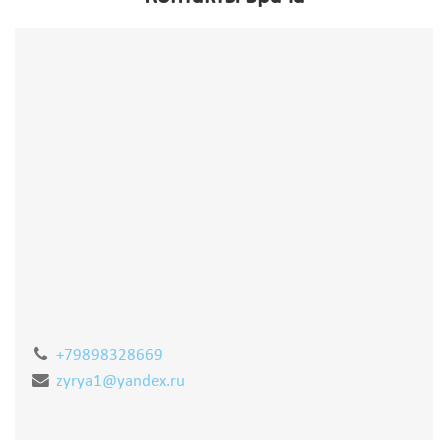
+79898328669
zyrya1@yandex.ru