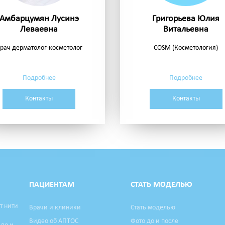
Амбарцумян Лусинэ
Григорьева Юлия
Леваевна
Витальевна
рач дерматолог-косметолог
COSM (Косметология)
Подробнее
Подробнее
Контакты
Контакты
ПАЦИЕНТАМ
СТАТЬ МОДЕЛЬЮ
т нити
Врачи и клиники
Стать моделью
Видео об АПТОС
Фото до и после