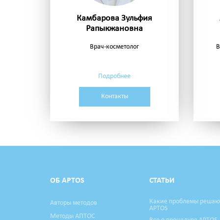
Камбарова Зульфия
Рапыкжановна
Врач-косметолог
В
Подробнее
Контакты
ОБ APTOS
СТАТЬИ
Какие проблемы решаю
Авторы методов
APTOS
Методы АПТОС