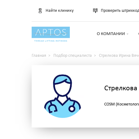
Найти клинику
Проверить штрихко
О КОМПАНИИ
Главная
Подбор специалиста
Стрелкова Ирина Вяч
Стрелкова
COSM (Косметолог