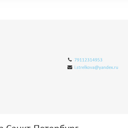
79112314953
i.strelkova@yandex.ru