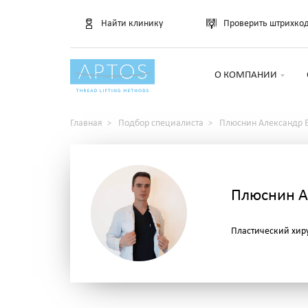
Найти клинику
Проверить штрихко
О КОМПАНИИ
Главная
Подбор специалиста
Плюснин Александр 
Плюснин А
Пластический хир