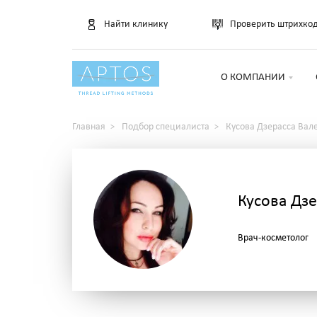
Найти клинику
Проверить штрихко
О КОМПАНИИ
Главная
Подбор специалиста
Кусова Дзерасса Вал
Кусова Дз
Врач-косметолог