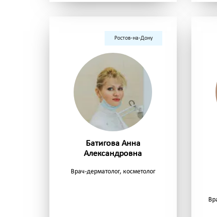
Ростов-на-Дону
Батигова Анна
Александровна
Врач-дерматолог, косметолог
Вр