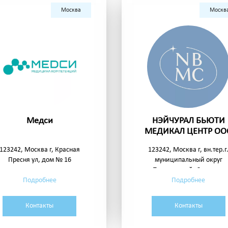
Москва
Москв
Медси
НЭЙЧУРАЛ БЬЮТИ
МЕДИКАЛ ЦЕНТР ОО
123242, Москва г, Красная
123242, Москва г, вн.тер.г
Пресня ул, дом № 16
муниципальный округ
Пресненский, Садовая-
Подробнее
Подробнее
Кудринская ул, дом № 7,
строение 13
Контакты
Контакты