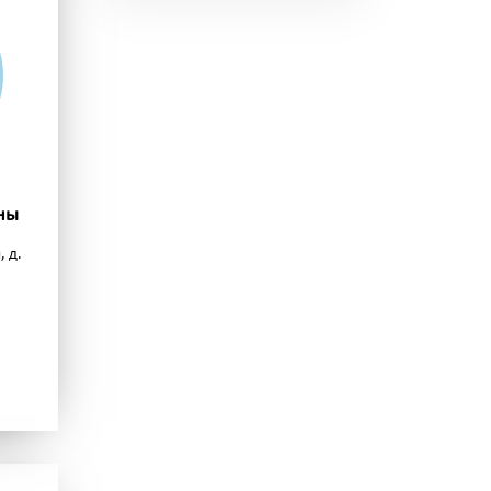
ны
, д.