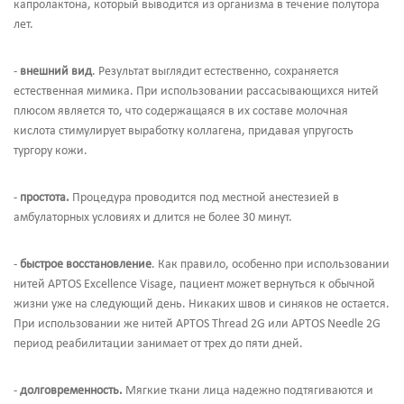
капролактона, который выводится из организма в течение полутора
лет.
-
внешний вид
. Результат выглядит естественно, сохраняется
естественная мимика. При использовании рассасывающихся нитей
плюсом является то, что содержащаяся в их составе молочная
кислота стимулирует выработку коллагена, придавая упругость
тургору кожи.
-
простота.
Процедура проводится под местной анестезией в
амбулаторных условиях и длится не более 30 минут.
-
быстрое восстановление
. Как правило, особенно при использовании
нитей APTOS Excellence Visage, пациент может вернуться к обычной
жизни уже на следующий день. Никаких швов и синяков не остается.
При использовании же нитей APTOS Thread 2G или APTOS Needle 2G
период реабилитации занимает от трех до пяти дней.
-
долговременность.
Мягкие ткани лица надежно подтягиваются и