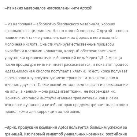
–Из каких материалов изготовлены нити Aptos?
– Из капролака – абсолютно безопасного материала, хорошо
знакомого специалистам. Но это с одной стороны. С другой – состав
нашихн итей также уникален, как и их форма: в него входит L-
молочная кислота. Она стимулирует естественные процессы
выработки клетками коллагена, который обеспечивает коже
упругость и привлекательный внешний вид. Через 1,5–2 месяца
после процедуры нить начинает рассасываться, и пока этот процесс
идет,L-молочная кислота поступает в клетки. То есть кожа получает
своего рода круглосуточную мезотерапию – и это ежедневно в
течение двух лет! Также новый метод предполагает использование
не иглы, а канюли – она раздвигает ткани, не повреждая их.
Понятно, что такой инструмент менее травматичен, как и сама
технология установки нитей, которая предусматривает только один
прокол кожи для коррекции одной зоны.
–Эрик, продукция компании Aptos пользуется большим успехом за
границей. Кто первый узнает об уникальных новинках, российские