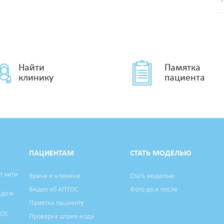
Найти
Памятка
клинику
пациента
ПАЦИЕНТАМ
СТАТЬ МОДЕЛЬЮ
т нити
Врачи и клиники
Стать моделью
Видео об АПТОС
Фото до и после
 до и
Памятка пациенту
TOS
Проверка штрих-кода