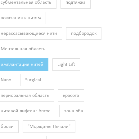
субментальная область
подтяжка
показания к нитям
нерассасывающиеся нити
подбородок
Ментальная область
имплантация нитей
Light Lift
Nano
Surgical
периоральная область
красота
нитевой лифтинг Аптос
зона лба
брови
"Морщины Печали"