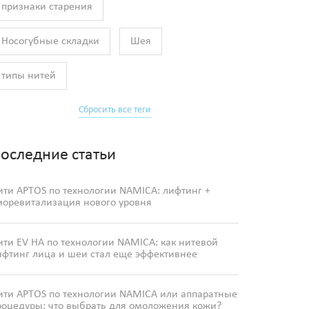
признаки старения
Носогубные складки
Шея
типы нитей
Сбросить все теги
оследние статьи
ити APTOS по технологии NAMICA: лифтинг +
иоревитализация нового уровня
ити EV HA по технологии NAMICA: как нитевой
ифтинг лица и шеи стал еще эффективнее
ити APTOS по технологии NAMICA или аппаратные
роцедуры: что выбрать для омоложения кожи?