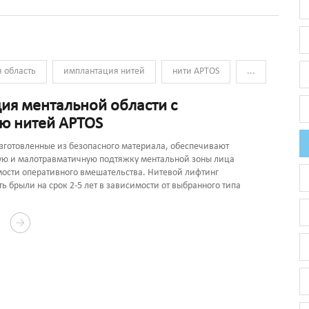
 область
имплантация нитей
нити APTOS
...
ия ментальной области с
ю нитей APTOS
зготовленные из безопасного материала, обеспечивают
ую и малотравматичную подтяжку ментальной зоны лица
ости оперативного вмешательства. Нитевой лифтинг
ть брыли на срок 2-5 лет в зависимости от выбранного типа
Е