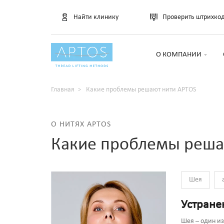
Найти клинику
Проверить штрихко
О КОМПАНИИ
Главная
Какие проблемы решают нити APTOS
О НИТЯХ APTOS
Какие проблемы реша
Шея
Устране
Шея – один из