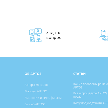
Задать
вопрос
ОБ APTOS
СТАТЬИ
Какие проблемы решаю
Авторы методов
APTOS
Методы АПТОС
Все о процедуре APTOS,
после
Лицензии и сертификаты
Кому подходят нити AP
Сми об АПТОС