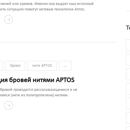
нений или кремов. Именно она выдает наш истинный
шить ситуацию помогут нитевые технологии Аптос.
Е
Т
брови
нити APTOS
...
ия бровей нитями APTOS
 бровей проводится рассасывающимися и не
мися (нити из полипропилена) нитями.
Е