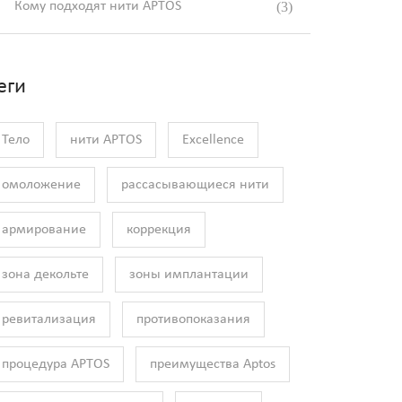
Кому подходят нити APTOS
(3)
еги
Тело
нити APTOS
Excellence
омоложение
рассасывающиеся нити
армирование
коррекция
зона декольте
зоны имплантации
ревитализация
противопоказания
процедура APTOS
преимущества Aptos