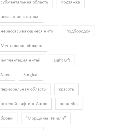
субментальная область
подтяжка
показания к нитям
нерассасывающиеся нити
подбородок
Ментальная область
имплантация нитей
Light Lift
Nano
Surgical
периоральная область
красота
нитевой лифтинг Аптос
зона лба
брови
"Морщины Печали"