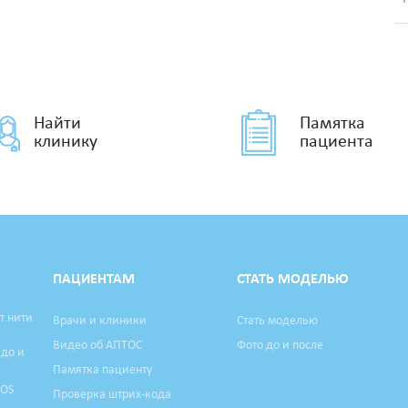
Найти
Памятка
клинику
пациента
ПАЦИЕНТАМ
СТАТЬ МОДЕЛЬЮ
т нити
Врачи и клиники
Стать моделью
Видео об АПТОС
Фото до и после
 до и
Памятка пациенту
TOS
Проверка штрих-кода