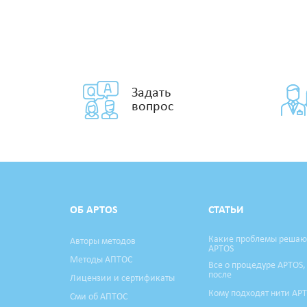
Задать
вопрос
ОБ APTOS
СТАТЬИ
Какие проблемы решаю
Авторы методов
APTOS
Методы АПТОС
Все о процедуре APTOS,
после
Лицензии и сертификаты
Кому подходят нити AP
Сми об АПТОС