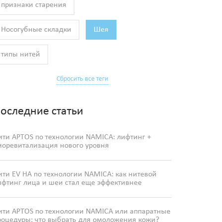
признаки старения
Носогубные складки
Шея
типы нитей
Сбросить все теги
оследние статьи
ити APTOS по технологии NAMICA: лифтинг +
иоревитализация нового уровня
ити EV HA по технологии NAMICA: как нитевой
ифтинг лица и шеи стал еще эффективнее
ити APTOS по технологии NAMICA или аппаратные
роцедуры: что выбрать для омоложения кожи?