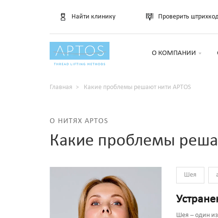
Найти клинику
Проверить штрихко
О КОМПАНИИ
Главная
Какие проблемы решают нити APTOS
О НИТЯХ APTOS
Какие проблемы реша
Шея
Устране
Шея – один из