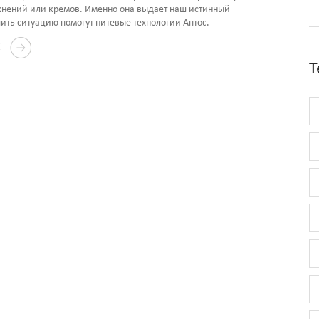
нений или кремов. Именно она выдает наш истинный
шить ситуацию помогут нитевые технологии Аптос.
Е
Т