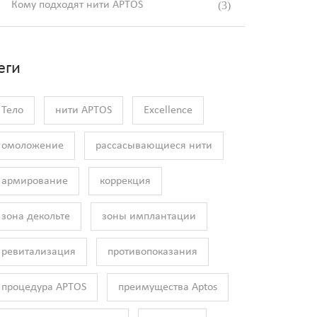
Кому подходят нити APTOS
(3)
еги
Тело
нити APTOS
Excellence
омоложение
рассасывающиеся нити
армирование
коррекция
зона декольте
зоны имплантации
ревитализация
противопоказания
процедура APTOS
преимущества Aptos