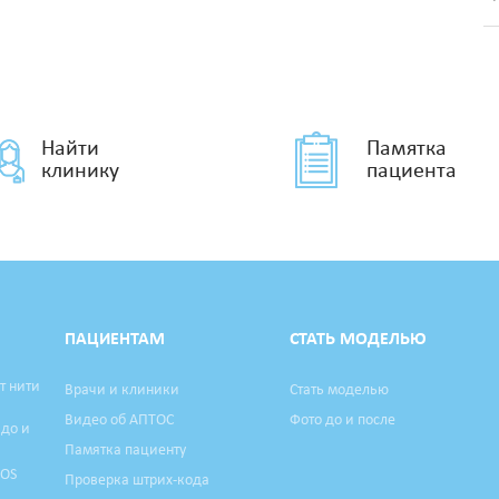
Найти
Памятка
клинику
пациента
ПАЦИЕНТАМ
СТАТЬ МОДЕЛЬЮ
т нити
Врачи и клиники
Стать моделью
Видео об АПТОС
Фото до и после
 до и
Памятка пациенту
TOS
Проверка штрих-кода