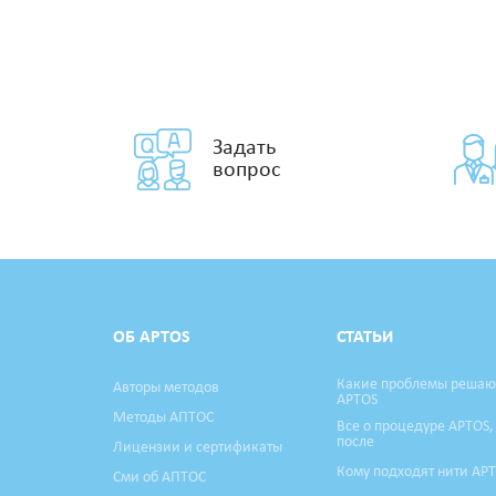
Задать
вопрос
ОБ APTOS
СТАТЬИ
Какие проблемы решаю
Авторы методов
APTOS
Методы АПТОС
Все о процедуре APTOS,
после
Лицензии и сертификаты
Кому подходят нити AP
Сми об АПТОС