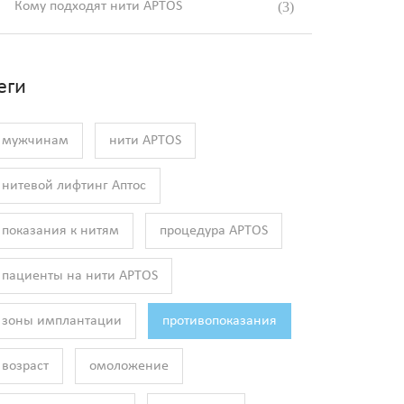
Кому подходят нити APTOS
(3)
еги
мужчинам
нити APTOS
нитевой лифтинг Аптос
показания к нитям
процедура APTOS
пациенты на нити APTOS
зоны имплантации
противопоказания
возраст
омоложение