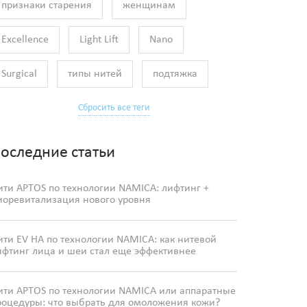
признаки старения
женщинам
Excellence
Light Lift
Nano
Surgical
типы нитей
подтяжка
Сбросить все теги
оследние статьи
ити APTOS по технологии NAMICA: лифтинг +
иоревитализация нового уровня
ити EV HA по технологии NAMICA: как нитевой
ифтинг лица и шеи стал еще эффективнее
ити APTOS по технологии NAMICA или аппаратные
роцедуры: что выбрать для омоложения кожи?