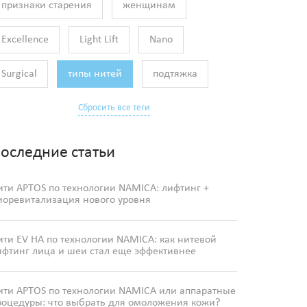
признаки старения
женщинам
Excellence
Light Lift
Nano
Surgical
типы нитей
подтяжка
Сбросить все теги
оследние статьи
ити APTOS по технологии NAMICA: лифтинг +
иоревитализация нового уровня
ити EV HA по технологии NAMICA: как нитевой
ифтинг лица и шеи стал еще эффективнее
ити APTOS по технологии NAMICA или аппаратные
роцедуры: что выбрать для омоложения кожи?