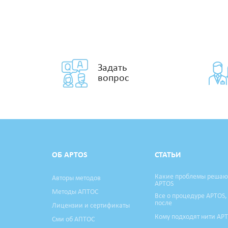
Задать
вопрос
ОБ APTOS
СТАТЬИ
Какие проблемы решаю
Авторы методов
APTOS
Методы АПТОС
Все о процедуре APTOS,
после
Лицензии и сертификаты
Кому подходят нити AP
Сми об АПТОС