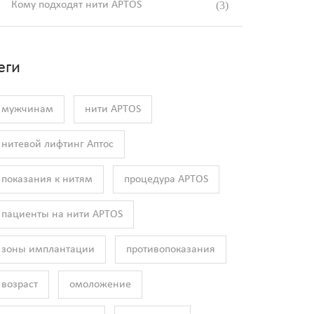
Кому подходят нити APTOS
(3)
еги
мужчинам
нити APTOS
нитевой лифтинг Аптос
показания к нитям
процедура APTOS
пациенты на нити APTOS
зоны имплантации
противопоказания
возраст
омоложение