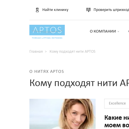
Найти клинику
Проверить штрихко
О КОМПАНИИ
Главная
Кому подходят нити APTOS
О НИТЯХ APTOS
Кому подходят нити A
Excellence
Какие н
моем во