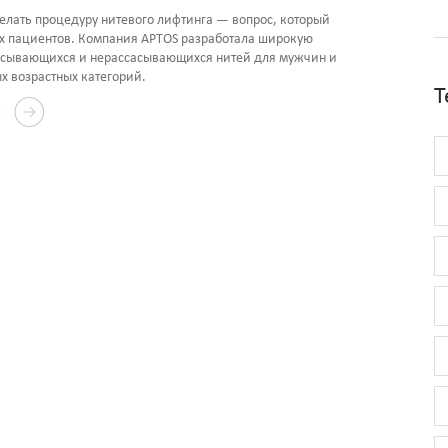
елать процедуру нитевого лифтинга — вопрос, который
их пациентов. Компания APTOS разработала широкую
асывающихся и нерассасывающихся нитей для мужчин и
х возрастных категорий.
Т
Е