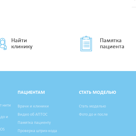
Найти
Памятка
клинику
пациента
ПАЦИЕНТАМ
СТАТЬ МОДЕЛЬЮ
т нити
Врачи и клиники
Стать моделью
Видео об АПТОС
Фото до и после
 до и
Памятка пациенту
TOS
Проверка штрих-кода